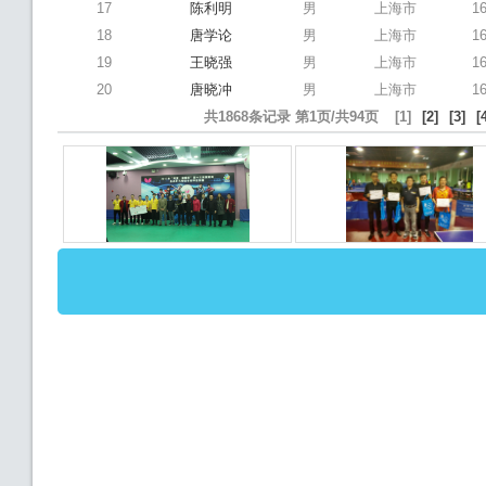
17
陈利明
男
上海市
1
18
唐学论
男
上海市
1
19
王晓强
男
上海市
1
20
唐晓冲
男
上海市
1
共1868条记录 第1页/共94页
[1]
[2]
[3]
[