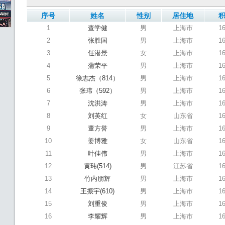
序号
姓名
性别
居住地
1
查学健
男
上海市
1
2
张胜国
男
上海市
1
3
任潜景
女
上海市
1
4
蒲荣平
男
上海市
1
5
徐志杰（814）
男
上海市
1
6
张玮（592）
男
上海市
1
7
沈洪涛
男
上海市
1
8
刘英红
女
山东省
1
9
董方誉
男
上海市
1
10
姜博雅
女
山东省
1
11
叶佳伟
男
上海市
1
12
黄玮(514)
男
江苏省
1
13
竹内朋辉
男
上海市
1
14
王振宇(610)
男
上海市
1
15
刘重俊
男
上海市
1
16
李耀辉
男
上海市
1