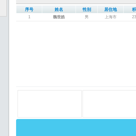
序号
姓名
性别
居住地
1
魏世皓
男
上海市
2