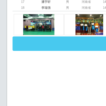
17
潘宇轩
男
河南省
1
18
李瑞强
男
河南省
1