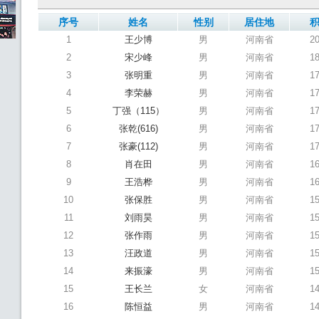
序号
姓名
性别
居住地
1
王少博
男
河南省
2
2
宋少峰
男
河南省
1
3
张明重
男
河南省
1
4
李荣赫
男
河南省
1
5
丁强（115）
男
河南省
1
6
张乾(616)
男
河南省
1
7
张豪(112)
男
河南省
1
8
肖在田
男
河南省
1
9
王浩桦
男
河南省
1
10
张保胜
男
河南省
1
11
刘雨昊
男
河南省
1
12
张作雨
男
河南省
1
13
汪政道
男
河南省
1
14
来振濠
男
河南省
1
15
王长兰
女
河南省
1
16
陈恒益
男
河南省
1