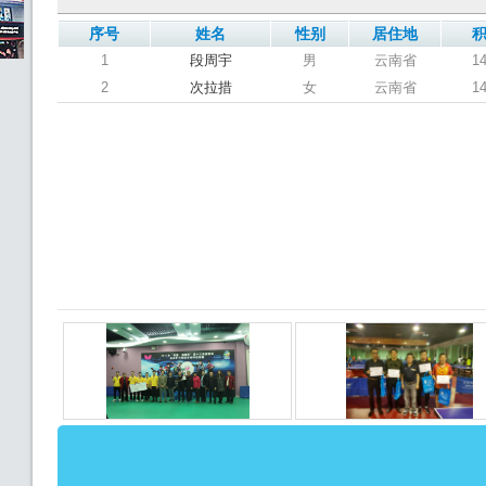
序号
姓名
性别
居住地
1
段周宇
男
云南省
1
2
次拉措
女
云南省
1